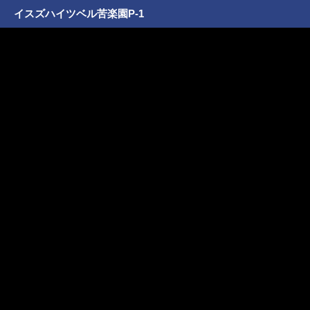
イスズハイツベル苦楽園P-1