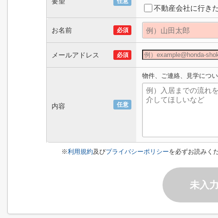
要望
任意
不動産会社に行き
お名前
必須
メールアドレス
必須
物件、ご連絡、見学につい
任意
内容
※
利用規約
及び
プライバシーポリシー
を必ずお読みく
未入