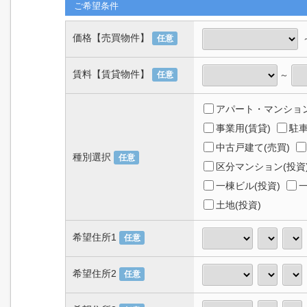
ご希望条件
価格【売買物件】
任意
賃料【賃貸物件】
～
任意
アパート・マンション
事業用(賃貸)
駐車
中古戸建て(売買)
種別選択
任意
区分マンション(投資
一棟ビル(投資)
一
土地(投資)
希望住所1
任意
希望住所2
任意