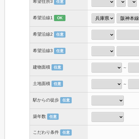
希望住所3
任意
希望沿線1
OK
希望沿線2
任意
希望沿線3
任意
建物面積
～
任意
土地面積
～
任意
駅からの徒歩
任意
築年数
任意
こだわり条件
任意