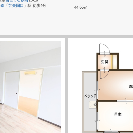
庫県
西宮市
石刎町
15-19
陽線
「
苦楽園口
」駅 徒歩4分
44.65㎡