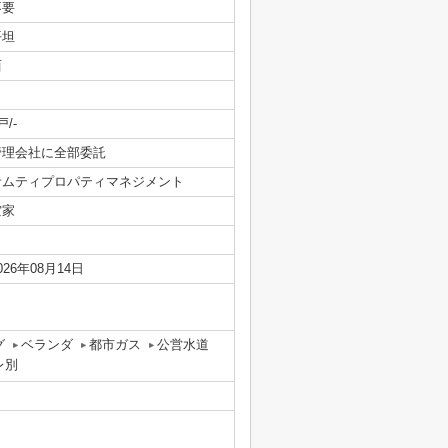
不要
平坦
西
戸/-
管理会社に全部委託
サムティプロパティマネジメント
空家
026年08月14日
グ
ベランダ
都市ガス
公営水道
レ別