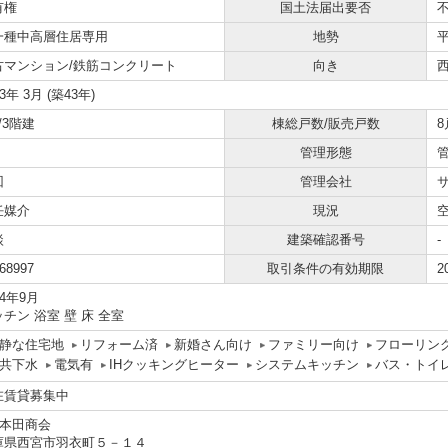
有権
国土法届出要否
一種中高層住居専用
地勢
古マンション/鉄筋コンクリート
向き
83年 3月 (築43年)
/3階建
棟総戸数/販売戸数
8
管理形態
回
管理会社
任媒介
現況
談
建築確認番号
-
68997
取引条件の有効期限
2
24年9月
チン 浴室 壁 床 全室
静な住宅地
リフォーム済
新婚さん向け
ファミリー向け
フローリン
共下水
電気有
IHクッキングヒーター
システムキッチン
バス・トイ
在賃貸募集中
)本田商会
庫県西宮市羽衣町５－１４