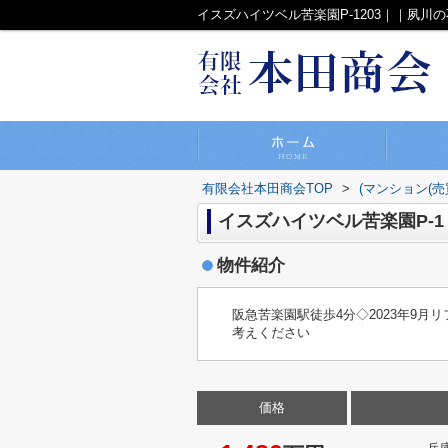
イスズハイツベル苦楽園P-1203｜｜夙
有限会社本田商会TOP
>
(マンション(売
イスズハイツベル苦楽園P-1 
物件紹介
阪急苦楽園駅徒歩4分◇2023年9
考えください
価格