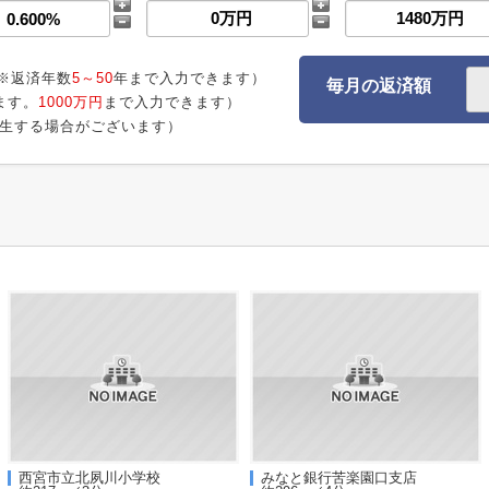
※返済年数
5～50
年まで入力できます）
毎月の返済額
ます。
1000万円
まで入力できます）
生する場合がございます）
西宮市立北夙川小学校
みなと銀行苦楽園口支店