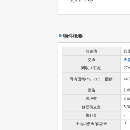
約207m／3分
物件概要
所在地
兵
交通
阪
間取り/詳細
2D
専有面積/バルコニー面積
44.
価格
1,
管理費
6,
修繕積立金
5,
権利金
-
土地の敷金/保証金
-/-