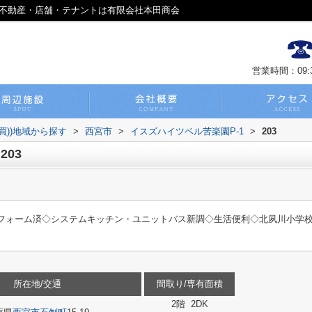
川の不動産・店舗・テナントは有限会社本田商会
営業時間：09:30
買))地域から探す
>
西宮市
>
イスズハイツベル苦楽園P-1
>
203
203
月リフォーム済◇システムキッチン・ユニットバス新調◇生活便利◇北夙川小学
所在地/交通
間取り/専有面積
2階 2DK