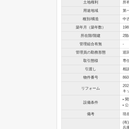
土地権利
所
用途地域
第
種別/構造
中
築年月（築年数）
19
所在階/階建
2階
管理組合有無
-
管理員の勤務形態
巡
取引態様
専
引渡し
相
物件番号
860
20
リフォーム
キッ
閑
設備条件
公
備考
現
(有
兵