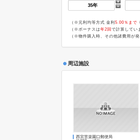
（※元利均等方式 金利
5.00％まで
（※ボーナスは
年2回
で計算してい
（※物件購入時、その他諸費用が発
周辺施設
西宮苦楽園口郵便局