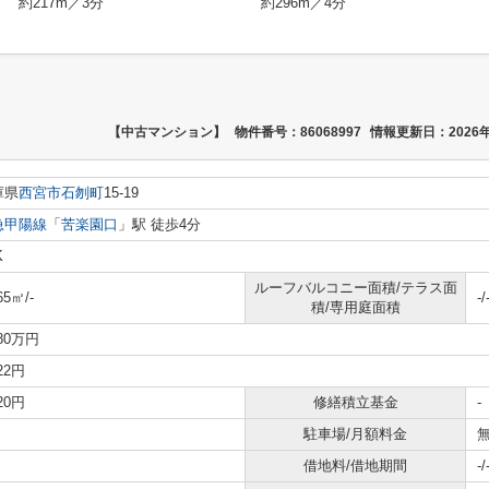
約217m／3分
約296m／4分
【中古マンション】
物件番号：86068997
情報更新日：2026年
庫県
西宮市
石刎町
15-19
急甲陽線
「
苦楽園口
」駅 徒歩4分
K
ルーフバルコニー面積/テラス面
65㎡/-
-/
積/専用庭面積
480万円
522円
920円
修繕積立基金
-
駐車場/月額料金
無
借地料/借地期間
-/