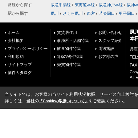
路線から探す
阪急甲陽線
/
東海道本線
/
阪急神戸本線
/
阪神
駅から探す
夙川
/
さくら夙川
/
西宮
/
苦楽園口
/
甲子園口
/
夙
ホーム
賃貸居住用
お問い合わせ
本
会社概要
事務所・店舗特集
スタッフ紹介
プライバシーポリシー
飲食物件特集
周辺施設
兵庫
利用規約
1階の物件特集
お客様の声
TEL:
サイトマップ
売買物件特集
FAX:
Cop
物件カタログ
All 
当サイトでは、お客様の当サイト利用状況把握、サービス向上検討を目
詳しくは、当社の
をご確認ください。
「Cookieの取扱いについて」