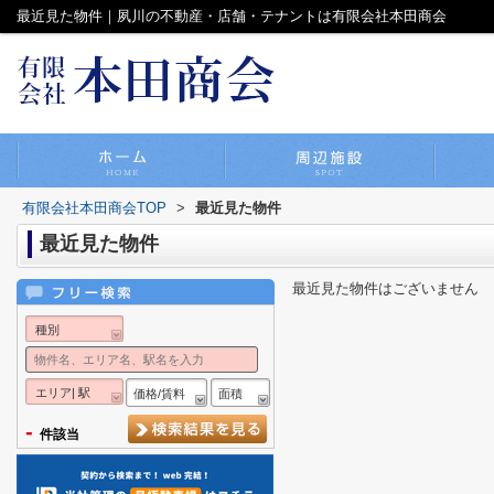
最近見た物件｜夙川の不動産・店舗・テナントは有限会社本田商会
有限会社本田商会TOP
>
最近見た物件
最近見た物件
最近見た物件はございません
種別
エリア| 駅
価格/賃料
面積
-
件該当