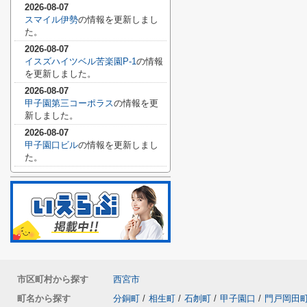
2026-08-07
スマイル伊勢
の情報を更新しまし
た。
2026-08-07
イスズハイツベル苦楽園P-1
の情報
を更新しました。
2026-08-07
甲子園第三コーポラス
の情報を更
新しました。
2026-08-07
甲子園口ビル
の情報を更新しまし
た。
市区町村から探す
西宮市
町名から探す
分銅町
/
相生町
/
石刎町
/
甲子園口
/
門戸岡田