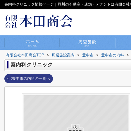
秦内科クリニック情報ページ｜夙川の不動産・店舗・テナントは有限会社
有限会社本田商会TOP
>
周辺施設案内
>
豊中市
>
豊中市の内科
>
秦内科クリニック
<<豊中市の内科の一覧へ