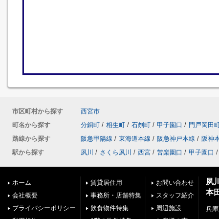
市区町村から探す
西宮市
町名から探す
分銅町
/
相生町
/
石刎町
/
甲子園口
/
門戸岡田
路線から探す
阪急甲陽線
/
東海道本線
/
阪急神戸本線
/
阪神
駅から探す
夙川
/
さくら夙川
/
西宮
/
苦楽園口
/
甲子園口
/
夙
ホーム
賃貸居住用
お問い合わせ
本
会社概要
事務所・店舗特集
スタッフ紹介
プライバシーポリシー
飲食物件特集
周辺施設
兵庫