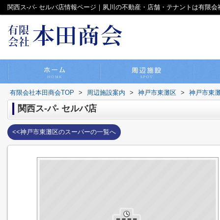
関西ス-パ- セルバ店情報ページ｜夙川の不動産・店舗・テナントは有限会
有限会社本田商会TOP
>
周辺施設案内
>
神戸市東灘区
>
神戸市東
関西ス-パ- セルバ店
<<神戸市東灘区のスーパーの一覧へ