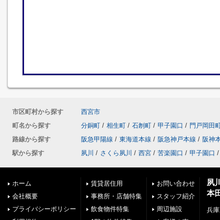
市区町村から探す
西宮市
町名から探す
分銅町
/
相生町
/
石刎町
/
甲子園口
/
門戸岡田
路線から探す
阪急甲陽線
/
東海道本線
/
阪急神戸本線
/
阪神
駅から探す
夙川
/
さくら夙川
/
西宮
/
苦楽園口
/
甲子園口
/
夙
ホーム
賃貸居住用
お問い合わせ
本
会社概要
事務所・店舗特集
スタッフ紹介
プライバシーポリシー
飲食物件特集
周辺施設
兵庫