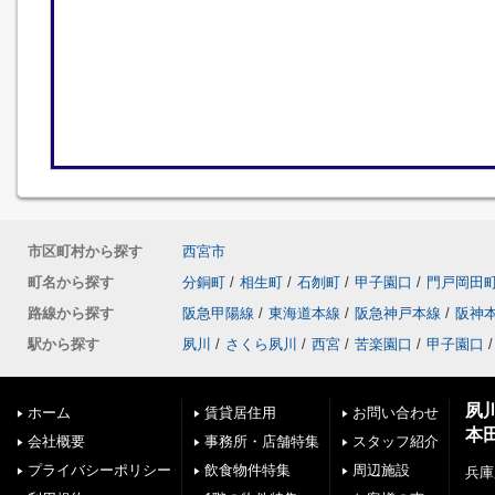
市区町村から探す
西宮市
町名から探す
分銅町
/
相生町
/
石刎町
/
甲子園口
/
門戸岡田
路線から探す
阪急甲陽線
/
東海道本線
/
阪急神戸本線
/
阪神
駅から探す
夙川
/
さくら夙川
/
西宮
/
苦楽園口
/
甲子園口
/
夙
ホーム
賃貸居住用
お問い合わせ
本
会社概要
事務所・店舗特集
スタッフ紹介
プライバシーポリシー
飲食物件特集
周辺施設
兵庫