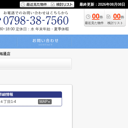
最終更新：2026年08月08日
00
00
件
件
最近見た物件
検討リスト
~18:00
定休日：水 年末年始・夏季休暇
戸旭通店
の詳細情報
丁目1-4
MAP
▼