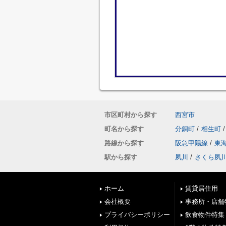
市区町村から探す
西宮市
町名から探す
分銅町
/
相生町
/
路線から探す
阪急甲陽線
/
東
駅から探す
夙川
/
さくら夙
ホーム
賃貸居住用
会社概要
事務所・店舗
プライバシーポリシー
飲食物件特集