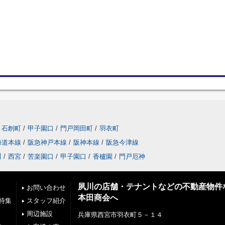
石刎町
/
甲子園口
/
門戸岡田町
/
羽衣町
海道本線
/
阪急神戸本線
/
阪神本線
/
阪急今津線
川
/
西宮
/
苦楽園口
/
甲子園口
/
香櫨園
/
門戸厄神
夙川の店舗・テナントなどの不動産物件
お問い合わせ
本田商会へ
特集
スタッフ紹介
周辺施設
兵庫県西宮市羽衣町５－１４