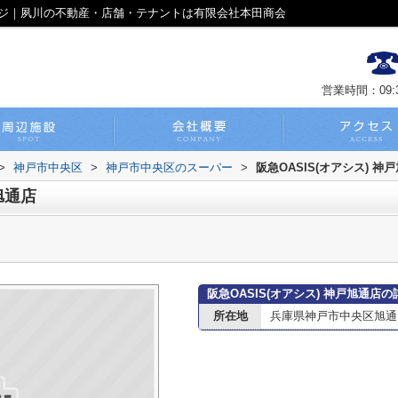
ページ｜夙川の不動産・店舗・テナントは有限会社本田商会
営業時間：09:30
>
神戸市中央区
>
神戸市中央区のスーパー
>
阪急OASIS(オアシス) 神
旭通店
阪急OASIS(オアシス) 神戸旭通店
所在地
兵庫県神戸市中央区旭通４