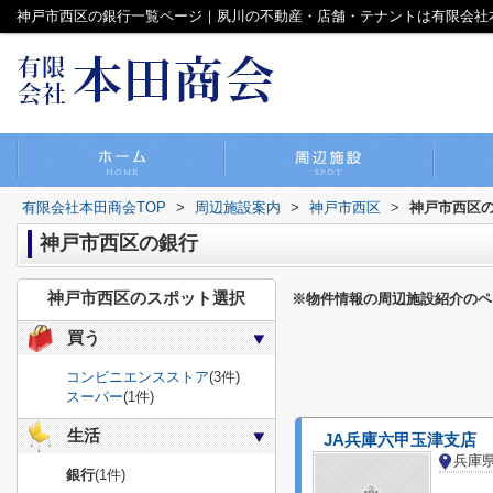
神戸市西区の銀行一覧ページ｜夙川の不動産・店舗・テナントは有限会社
有限会社本田商会TOP
>
周辺施設案内
>
神戸市西区
>
神戸市西区
神戸市西区の銀行
神戸市西区のスポット選択
※物件情報の周辺施設紹介のペ
買う
コンビニエンスストア
(3件)
スーパー
(1件)
生活
JA兵庫六甲玉津支店
兵庫
銀行
(1件)