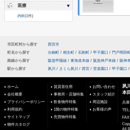
医療
内科
(1件)
市区町村から探す
西宮市
町名から探す
分銅町
/
相生町
/
石刎町
/
甲子園口
/
門戸岡田
路線から探す
阪急甲陽線
/
東海道本線
/
阪急神戸本線
/
阪神
駅から探す
夙川
/
さくら夙川
/
西宮
/
苦楽園口
/
甲子園口
/
夙
ホーム
賃貸居住用
お問い合わせ
本
会社概要
事務所・店舗特集
スタッフ紹介
プライバシーポリシー
飲食物件特集
周辺施設
兵庫
利用規約
1階の物件特集
お客様の声
TEL:
サイトマップ
売買物件特集
FAX:
Cop
物件カタログ
All 