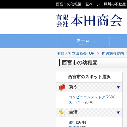
西宮市の幼稚園一覧ページ｜夙川の不動産
有限会社本田商会TOP
>
周辺施設案内
西宮市の幼稚園
西宮市のスポット選択
買う
コンビニエンスストア
(26件)
スーパー
(28件)
生活
銀行
(16件)