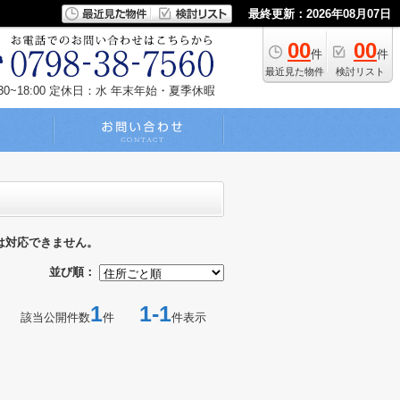
最終更新：2026年08月07日
00
00
件
件
最近見た物件
検討リスト
~18:00
定休日：水 年末年始・夏季休暇
は対応できません。
並び順：
1
1-1
該当公開件数
件
件表示