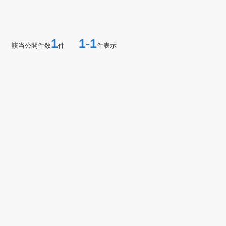
1
1-1
該当公開件数
件
件表示