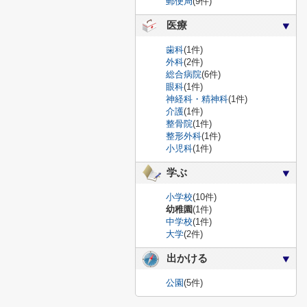
郵便局
(9件)
医療
歯科
(1件)
外科
(2件)
総合病院
(6件)
眼科
(1件)
神経科・精神科
(1件)
介護
(1件)
整骨院
(1件)
整形外科
(1件)
小児科
(1件)
学ぶ
小学校
(10件)
幼稚園
(1件)
中学校
(1件)
大学
(2件)
出かける
公園
(5件)