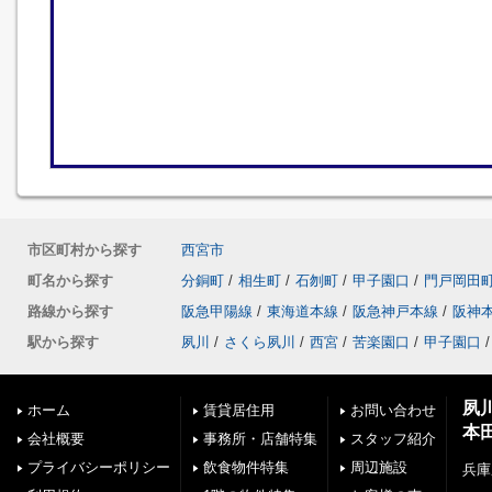
市区町村から探す
西宮市
町名から探す
分銅町
/
相生町
/
石刎町
/
甲子園口
/
門戸岡田
路線から探す
阪急甲陽線
/
東海道本線
/
阪急神戸本線
/
阪神
駅から探す
夙川
/
さくら夙川
/
西宮
/
苦楽園口
/
甲子園口
/
夙
ホーム
賃貸居住用
お問い合わせ
本
会社概要
事務所・店舗特集
スタッフ紹介
プライバシーポリシー
飲食物件特集
周辺施設
兵庫