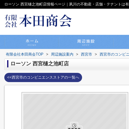
ローソン 西宮樋之池町店情報ページ｜夙川の不動産・店舗・テナントは
有限会社本田商会TOP
>
周辺施設案内
>
西宮市
>
西宮市のコンビ
ローソン 西宮樋之池町店
<<西宮市のコンビニエンスストアの一覧へ