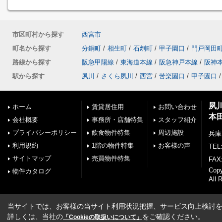
市区町村から探す
西宮市
町名から探す
分銅町
/
相生町
/
石刎町
/
甲子園口
/
門戸岡田
路線から探す
阪急甲陽線
/
東海道本線
/
阪急神戸本線
/
阪神
駅から探す
夙川
/
さくら夙川
/
西宮
/
苦楽園口
/
甲子園口
/
夙
ホーム
賃貸居住用
お問い合わせ
本
会社概要
事務所・店舗特集
スタッフ紹介
プライバシーポリシー
飲食物件特集
周辺施設
兵庫
利用規約
1階の物件特集
お客様の声
TEL:
サイトマップ
売買物件特集
FAX:
Cop
物件カタログ
All 
当サイトでは、お客様の当サイト利用状況把握、サービス向上検討を目
詳しくは、当社の
をご確認ください。
「Cookieの取扱いについて」