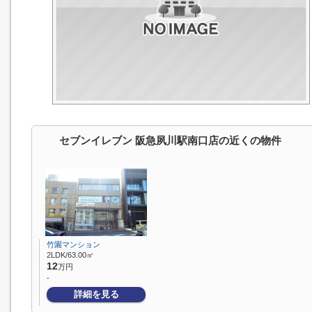
セブンイレブン 阪急夙川駅南口店の近くの物件
竹園マンション
2LDK/63.00㎡
12
万円
-
詳細を見る