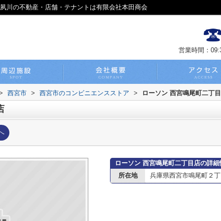
｜夙川の不動産・店舗・テナントは有限会社本田商会
営業時間：09:30
>
西宮市
>
西宮市のコンビニエンスストア
>
ローソン 西宮鳴尾町二丁
店
へ
ローソン 西宮鳴尾町二丁目店の詳細
所在地
兵庫県西宮市鳴尾町２丁目2