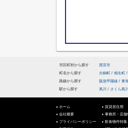
市区町村から探す
西宮市
町名から探す
分銅町
/
相生町
/
路線から探す
阪急甲陽線
/
東
駅から探す
夙川
/
さくら夙
ホーム
賃貸居住用
会社概要
事務所・店舗
プライバシーポリシー
飲食物件特集