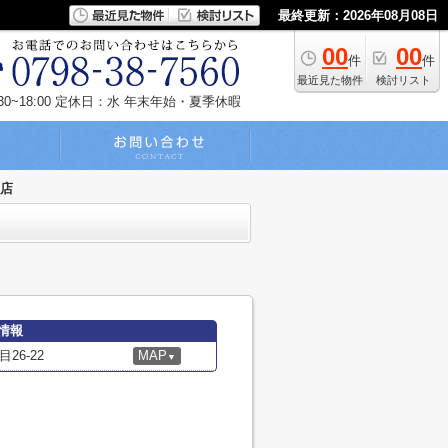
最終更新：2026年08月08日
00
00
件
件
最近見た物件
検討リスト
~18:00
定休日：水 年末年始・夏季休暇
目店
情報
6-22
MAP
▼