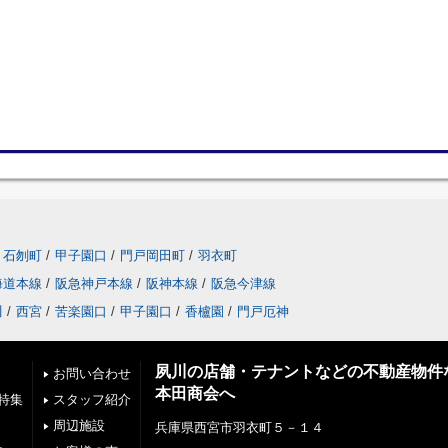
石刎町
/
甲子園口
/
門戸岡田町
/
羽衣町
海道本線
/
阪急神戸本線
/
阪神本線
/
阪急今津線
川
/
西宮
/
苦楽園口
/
甲子園口
/
香櫨園
/
門戸厄神
夙川の店舗・テナントなどの不動産物件
お問い合わせ
本田商会へ
特集
スタッフ紹介
周辺施設
兵庫県西宮市羽衣町５－１４