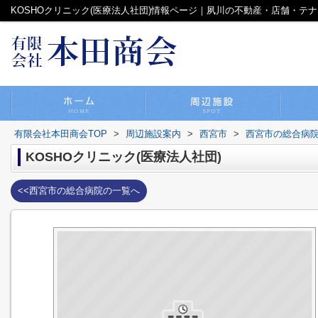
KOSHOクリニック(医療法人社団)情報ページ｜夙川の不動産・店舗・テ
有限会社本田商会TOP
>
周辺施設案内
>
西宮市
>
西宮市の総合病
KOSHOクリニック(医療法人社団)
<<西宮市の総合病院の一覧へ