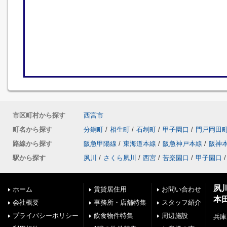
市区町村から探す
西宮市
町名から探す
分銅町
/
相生町
/
石刎町
/
甲子園口
/
門戸岡田
路線から探す
阪急甲陽線
/
東海道本線
/
阪急神戸本線
/
阪神
駅から探す
夙川
/
さくら夙川
/
西宮
/
苦楽園口
/
甲子園口
/
夙
ホーム
賃貸居住用
お問い合わせ
本
会社概要
事務所・店舗特集
スタッフ紹介
プライバシーポリシー
飲食物件特集
周辺施設
兵庫