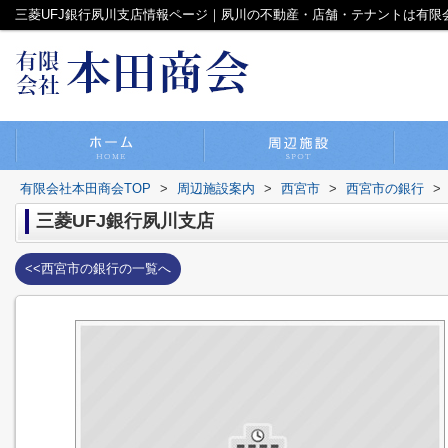
三菱UFJ銀行夙川支店情報ページ｜夙川の不動産・店舗・テナントは有限
有限会社本田商会TOP
>
周辺施設案内
>
西宮市
>
西宮市の銀行
>
三菱UFJ銀行夙川支店
<<西宮市の銀行の一覧へ