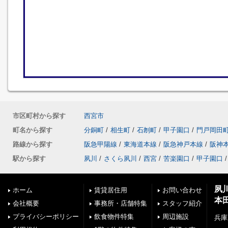
市区町村から探す
西宮市
町名から探す
分銅町
/
相生町
/
石刎町
/
甲子園口
/
門戸岡田
路線から探す
阪急甲陽線
/
東海道本線
/
阪急神戸本線
/
阪神
駅から探す
夙川
/
さくら夙川
/
西宮
/
苦楽園口
/
甲子園口
/
夙
ホーム
賃貸居住用
お問い合わせ
本
会社概要
事務所・店舗特集
スタッフ紹介
プライバシーポリシー
飲食物件特集
周辺施設
兵庫