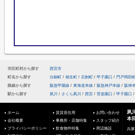
市区町村から探す
西宮市
町名から探す
分銅町
/
相生町
/
石刎町
/
甲子園口
/
門戸岡田
路線から探す
阪急甲陽線
/
東海道本線
/
阪急神戸本線
/
阪神
駅から探す
夙川
/
さくら夙川
/
西宮
/
苦楽園口
/
甲子園口
/
夙
ホーム
賃貸居住用
お問い合わせ
本
会社概要
事務所・店舗特集
スタッフ紹介
プライバシーポリシー
飲食物件特集
周辺施設
兵庫