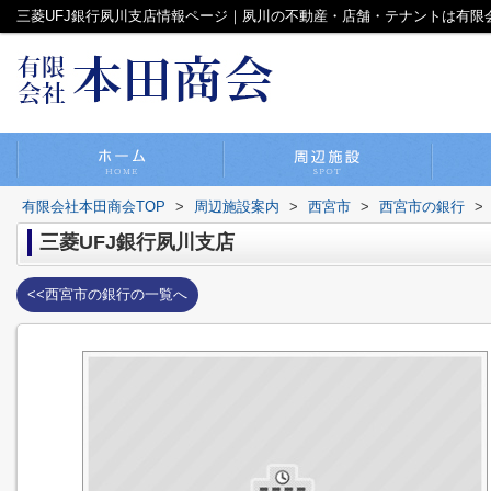
三菱UFJ銀行夙川支店情報ページ｜夙川の不動産・店舗・テナントは有限
有限会社本田商会TOP
>
周辺施設案内
>
西宮市
>
西宮市の銀行
>
三菱UFJ銀行夙川支店
<<西宮市の銀行の一覧へ