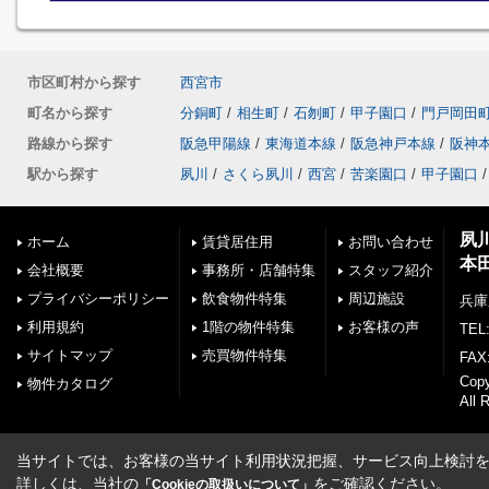
市区町村から探す
西宮市
町名から探す
分銅町
/
相生町
/
石刎町
/
甲子園口
/
門戸岡田
路線から探す
阪急甲陽線
/
東海道本線
/
阪急神戸本線
/
阪神
駅から探す
夙川
/
さくら夙川
/
西宮
/
苦楽園口
/
甲子園口
/
夙
ホーム
賃貸居住用
お問い合わせ
本
会社概要
事務所・店舗特集
スタッフ紹介
プライバシーポリシー
飲食物件特集
周辺施設
兵庫
利用規約
1階の物件特集
お客様の声
TEL:
サイトマップ
売買物件特集
FAX:
Cop
物件カタログ
All 
当サイトでは、お客様の当サイト利用状況把握、サービス向上検討を目
詳しくは、当社の
をご確認ください。
「Cookieの取扱いについて」