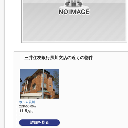
三井住友銀行夙川支店の近くの物件
ホルム夙川
2DK/50.00㎡
11.5
万円
-
詳細を見る