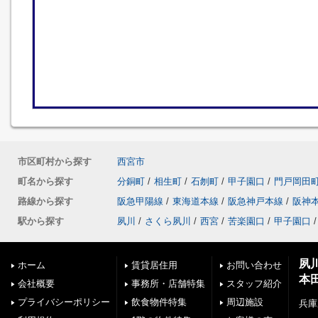
市区町村から探す
西宮市
町名から探す
分銅町
/
相生町
/
石刎町
/
甲子園口
/
門戸岡田
路線から探す
阪急甲陽線
/
東海道本線
/
阪急神戸本線
/
阪神
駅から探す
夙川
/
さくら夙川
/
西宮
/
苦楽園口
/
甲子園口
/
夙
ホーム
賃貸居住用
お問い合わせ
本
会社概要
事務所・店舗特集
スタッフ紹介
プライバシーポリシー
飲食物件特集
周辺施設
兵庫