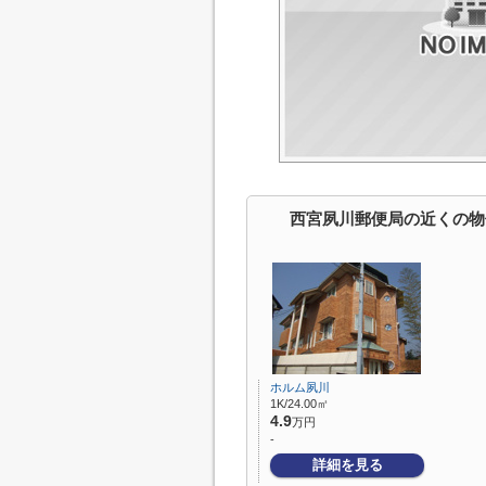
西宮夙川郵便局の近くの物
ホルム夙川
1K/24.00㎡
4.9
万円
-
詳細を見る