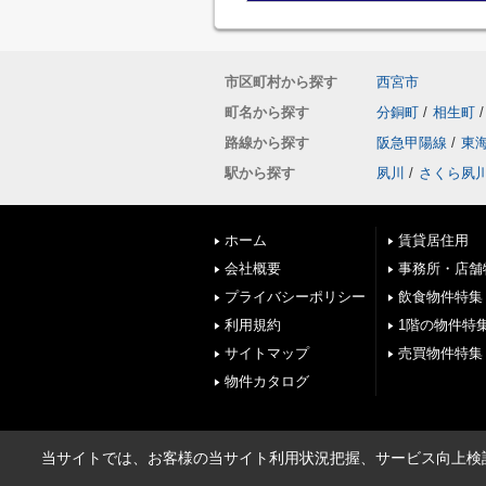
市区町村から探す
西宮市
町名から探す
分銅町
/
相生町
/
路線から探す
阪急甲陽線
/
東
駅から探す
夙川
/
さくら夙
ホーム
賃貸居住用
会社概要
事務所・店舗
プライバシーポリシー
飲食物件特集
利用規約
1階の物件特
サイトマップ
売買物件特集
物件カタログ
当サイトでは、お客様の当サイト利用状況把握、サービス向上検討