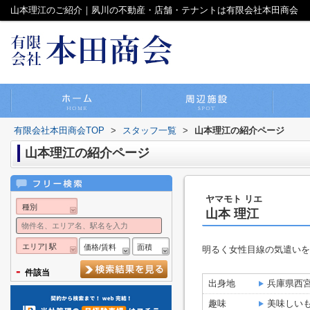
山本理江のご紹介｜夙川の不動産・店舗・テナントは有限会社本田商会
有限会社本田商会TOP
>
スタッフ一覧
>
山本理江の紹介ページ
山本理江の紹介ページ
ヤマモト リエ
種別
山本 理江
エリア| 駅
価格/賃料
面積
明るく女性目線の気遣いを
-
件該当
出身地
兵庫県西
趣味
美味しい