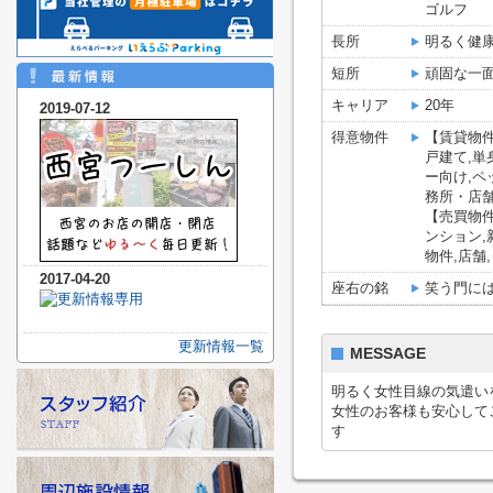
ゴルフ
長所
明るく健
短所
頑固な一
キャリア
20年
2019-07-12
得意物件
【賃貸物件
戸建て,単
ー向け,ペ
務所・店
【売買物件
ンション,
物件,店舗
2017-04-20
座右の銘
笑う門に
更新情報一覧
MESSAGE
明るく女性目線の気遣い
女性のお客様も安心して
す