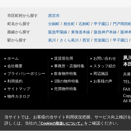
市区町村から探す
西宮市
町名から探す
分銅町
/
相生町
/
石刎町
/
甲子園口
/
門戸岡田
路線から探す
阪急甲陽線
/
東海道本線
/
阪急神戸本線
/
阪神
駅から探す
夙川
/
さくら夙川
/
西宮
/
苦楽園口
/
甲子園口
/
夙
ホーム
賃貸居住用
お問い合わせ
本
会社概要
事務所・店舗特集
スタッフ紹介
プライバシーポリシー
飲食物件特集
周辺施設
兵庫
利用規約
1階の物件特集
お客様の声
TEL:
サイトマップ
売買物件特集
FAX:
Cop
物件カタログ
All 
当サイトでは、お客様の当サイト利用状況把握、サービス向上検討を目
詳しくは、当社の
をご確認ください。
「Cookieの取扱いについて」